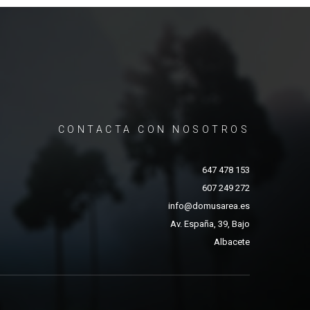
CONTACTA CON NOSOTROS
647 478 153
607 249 272
info@domusarea.es
Av. España, 39, Bajo
Albacete