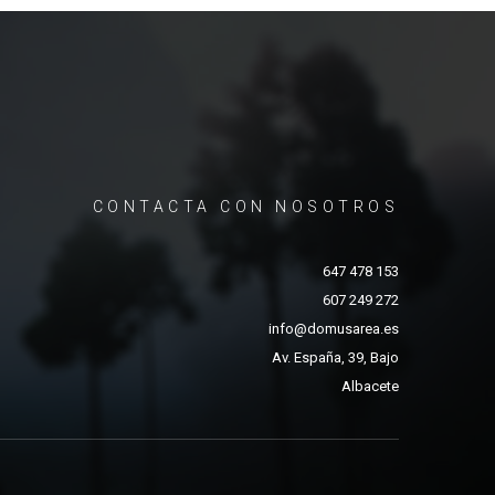
CONTACTA CON NOSOTROS
647 478 153
607 249 272
info@domusarea.es
Av. España, 39, Bajo
Albacete