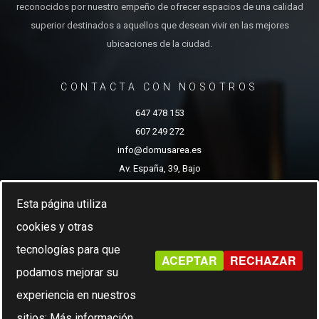
reconocidos por nuestro empeño de ofrecer espacios de una calidad
superior destinados a aquellos que desean vivir en las mejores
ubicaciones de la ciudad.
CONTACTA CON NOSOTROS
647 478 153
607 249 272
info@domusarea.es
Av. España, 39, Bajo
Albacete
Esta página utiliza
cookies y otras
tecnologías para que
Domus Area 2022.
ACEPTAR
RECHAZAR
podamos mejorar su
experiencia en nuestros
sitios:
Más información.