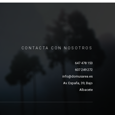
CONTACTA CON NOSOTROS
647 478 153
607 249 272
info@domusarea.es
Av. España, 39, Bajo
Albacete