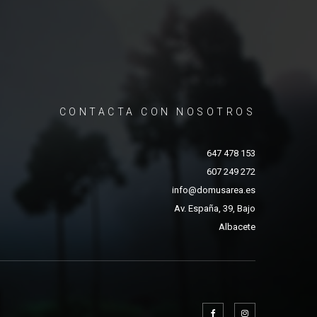
CONTACTA CON NOSOTROS
647 478 153
607 249 272
info@domusarea.es
Av. España, 39, Bajo
Albacete