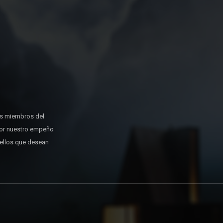
os miembros del
or nuestro empeño
uellos que desean