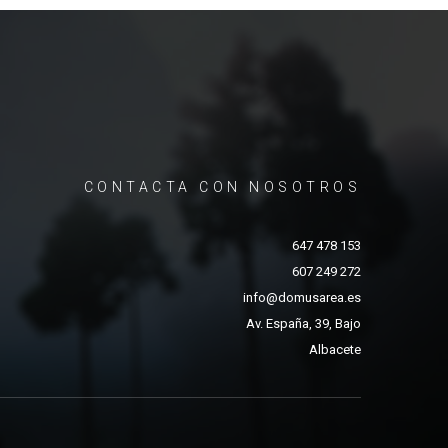
CONTACTA CON NOSOTROS
647 478 153
607 249 272
info@domusarea.es
Av. España, 39, Bajo
Albacete