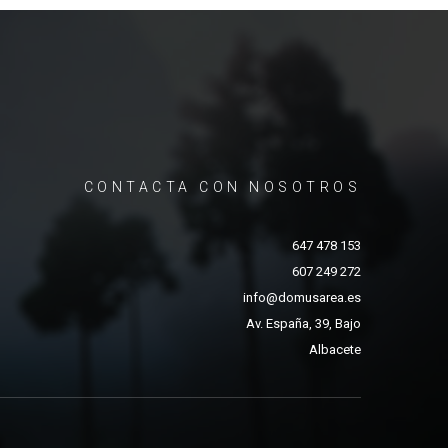
CONTACTA CON NOSOTROS
647 478 153
607 249 272
info@domusarea.es
Av. España, 39, Bajo
Albacete