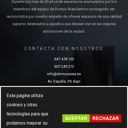
Durante los más de 20 años de experiencia acumulados por los
miembros del equipo de Domus Área hemos conseguido ser
reconocidos por nuestro empeño de ofrecer espacios de una calidad
superior destinados a aquellos que desean vivir en las mejores
ubicaciones de la ciudad.
CONTACTA CON NOSOTROS
647 478 153
607 249 272
info@domusarea.es
Av. España, 39, Bajo
Albacete
Esta página utiliza
cookies y otras
tecnologías para que
Domus Area 2022.
ACEPTAR
RECHAZAR
podamos mejorar su